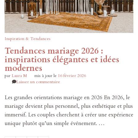
Inspiration & Tendances
Tendances mariage 2026 :
inspirations élégantes et idées
modernes
par
Laura M
mis à jour le
16 février 2026
sur
Laisser un commentaire
Tendances
mariage
Les grandes orientations mariage en 2026 En 2026, le
2026
mariage devient plus personnel, plus esthétique et plus
:
inspirations
immersif. Les couples cherchent à créer une expérience
élégantes
unique plutôt qu’un simple événement. …
et
idées
modernes