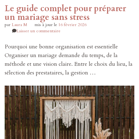
Le guide complet pour préparer
un mariage sans stress
par
Laura M
mis à jour le
16 février 2026
sur
Laisser un commentaire
Le
guide
Pourquoi une bonne organisation est essentielle
complet
Organiser un mariage demande du temps, de la
pour
préparer
méthode et une vision claire. Entre le choix du lieu, la
un
sélection des prestataires, la gestion …
mariage
sans
stress