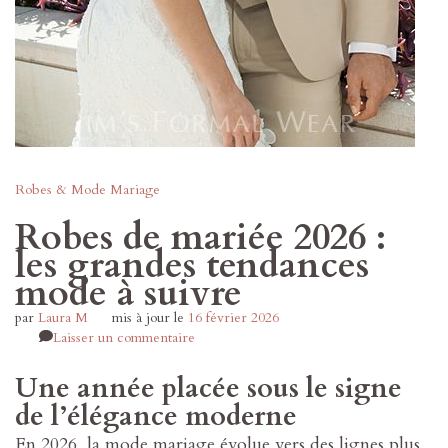
Robes & Mode Mariage
Robes de mariée 2026 :
les grandes tendances
mode à suivre
par
Laura M
mis à jour le
16 février 2026
sur
Laisser un commentaire
Robes
de
Une année placée sous le signe
mariée
de l’élégance moderne
2026
:
En 2026, la mode mariage évolue vers des lignes plus